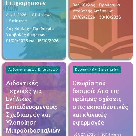
Επιχειρήσεων
3ος Κύκλος – Προθεσμία
Υποβολής Αιτήσεων:
Αυγ 5, 2026
8114 views
07/09/2026 – 30/10/2026
5 min read
4ος Κύκλος – Προθεσμία
Υποβολής Αιτήσεων:
01/09/2026 έως 15/10/2026
Ανθρωπιστικών Επιστημών
Κοινωνικών Επιστημών
Διδακτικές
Θεωρία του
Τεχνικές για
δεσμού: Από τις
Ενήλικες
πρώιμες σχέσεις
Εκπαιδευόμενους:
στις εκπαιδευτικές
Σχεδιασμός και
και κλινικές
Υλοποίηση
εφαρμογές
Μικροδιδασκαλιών
Ιούλ 27, 2026
9314 views