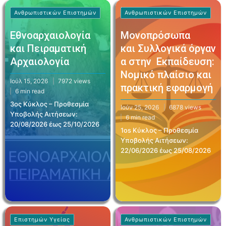
Ανθρωπιστικών Επιστημών
Ανθρωπιστικών Επιστημών
Εθνοαρχαιολογία
Μονοπρόσωπα
και Πειραματική
και Συλλογικά όργαν
Αρχαιολογία
α στην Εκπαίδευση:
Νομικό πλαίσιο και
Ιούλ 15, 2026
7972 views
πρακτική εφαρμογή
6 min read
3ος Κύκλος – Προθεσμία
Ιούν 25, 2026
6878 views
Υποβολής Αιτήσεων:
6 min read
20/08/2026 έως 25/10/2026
1os Κύκλος – Προθεσμία
Υποβολής Αιτήσεων:
22/06/2026 έως 25/08/2026
Επιστημών Υγείας
Ανθρωπιστικών Επιστημών