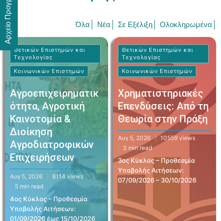
Αρχείο Προγραμμάτων
Πλαίσιο Λειτουργίας – Εσωτερικός Κανονισμός
Εφαρμοσμένων Τεχνών
Ειδικά Προγράμματα
Υποβολή Πρότασης Θερινού/Χειμερινού
Σχολείου & Άλλων Δράσεων Μη Τυπικής
Διασφάλιση Ποιότητας του Κέντρου
Θετικών Επιστημών και Τεχνολογίας
Όλα
Νέα
Σε Εξέλιξη
Ολοκληρωμένα
Μητρώο Εκπαιδευτών
Δ.Υ.Π.Α.
Εκπαίδευσης
Πολιτική Ποιότητας
Στρατηγικό Σχέδιο Κ.Ε.ΔΙ.ΒΙ.Μ
Κοινωνικών Επιστημών
Επιμορφώσεις Μελών ΣΕΠ
Νέα
Κανονισμός Μητρώου Εκπαιδευτών
Έντυπα Έναρξης Προγράμματος
Θετικών Επιστημών και
Θετικών Επιστημών και
Τεχνολογίας
Τεχνολογίας
Στοχοθεσία Ποιότητας
Απολογισμοί Κέντρου
Επιχειρηματικότητα & Καινοτομία –
Επικοινωνία
Αίτηση Εγγραφής
Οδηγοί – Κανονισμοί ΚΕΔΙΒΙΜ
Κοινωνικών Επιστημών
Κοινωνικών Επιστημών
Εκπαιδευτικά Προγράμματα Επιμόρφωσης
Εσωτερική αξιολόγηση
Αγροεπιχειρηματικ
Χρηματιστηριακές
Οδηγός Υλοποίησης Προγραμμάτων ΚΕΔΙΒΙΜ
ότητα, Αγροτική
Επενδύσεις: Από τη
Κανονισμός Σπουδών
Καινοτομία &
Θεωρία στην Πράξη
Διοίκηση
Αυγ 5, 2026
10559 views
Αγροδιατροφικών
3 min read
Επιχειρήσεων
3ος Κύκλος – Προθεσμία
Υποβολής Αιτήσεων:
Αυγ 5, 2026
8114 views
07/09/2026 – 30/10/2026
5 min read
4ος Κύκλος – Προθεσμία
Υποβολής Αιτήσεων:
01/09/2026 έως 15/10/2026