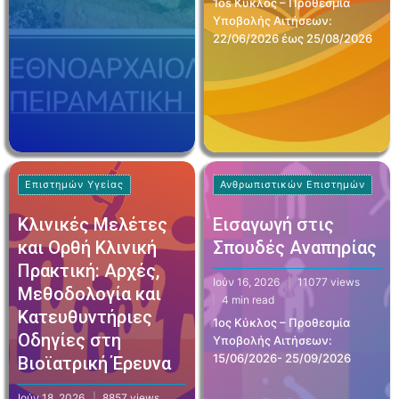
1os Κύκλος – Προθεσμία
Υποβολής Αιτήσεων:
22/06/2026 έως 25/08/2026
Επιστημών Υγείας
Ανθρωπιστικών Επιστημών
Κλινικές Μελέτες
Εισαγωγή στις
και Ορθή Κλινική
Σπουδές Αναπηρίας
Πρακτική: Αρχές,
Ιούν 16, 2026
11077 views
Μεθοδολογία και
4 min read
Κατευθυντήριες
1ος Κύκλος – Προθεσμία
Οδηγίες στη
Υποβολής Αιτήσεων:
15/06/2026- 25/09/2026
Βιοϊατρική Έρευνα
Ιούν 18, 2026
8857 views