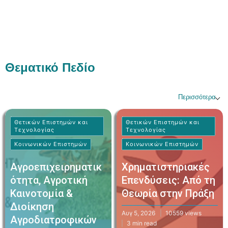
Θεματικό Πεδίο
Περισσότερα
Θετικών Επιστημών και
Θετικών Επιστημών και
Τεχνολογίας
Τεχνολογίας
Κοινωνικών Επιστημών
Κοινωνικών Επιστημών
Αγροεπιχειρηματικ
Χρηματιστηριακές
ότητα, Αγροτική
Επενδύσεις: Από τη
Καινοτομία &
Θεωρία στην Πράξη
Διοίκηση
Αυγ 5, 2026
10559 views
Αγροδιατροφικών
3 min read