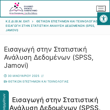
Αν
Κ.Ε.ΔΙ.ΒΙ.Μ. ΕΑΠ
ΘΕΤΙΚΏΝ ΕΠΙΣΤΗΜΏΝ ΚΑΙ ΤΕΧΝΟΛΟΓΊΑΣ
ΕΙΣΑΓΩΓΉ ΣΤΗΝ ΣΤΑΤΙΣΤΙΚΉ ΑΝΆΛΥΣΗ ΔΕΔΟΜΈΝΩΝ (SPSS,
JAMOVI)
Εισαγωγή στην Στατιστική
Ανάλυση Δεδομένων (SPSS,
Αρχική
Jamovi)
Κ.Ε.ΔΙ.ΒΙ.Μ.
30 ΙΑΝΟΥΑΡΊΟΥ 2025
//
Θεματικά Πεδία
Σκοπός του Κέντρου
ΘΕΤΙΚΏΝ ΕΠΙΣΤΗΜΏΝ ΚΑΙ ΤΕΧΝΟΛΟΓΊΑΣ
Διοίκηση-Συμβούλιο του Κέντρου
Υλοποίηση Προτάσεων
Ανθρωπιστικών Επιστημών
Εισαγωγή στην Στατιστική
Δραστηριότητες
Επιστημών Υγείας
Θερινά Σχολεία
Υποβολή πρότασης
Ανάλυση Δεδομένων (SPSS,