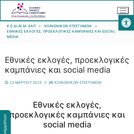
Αν
Κ.Ε.ΔΙ.ΒΙ.Μ. ΕΑΠ
ΚΟΙΝΩΝΙΚΏΝ ΕΠΙΣΤΗΜΏΝ
ΕΘΝΙΚΈΣ ΕΚΛΟΓΈΣ, ΠΡΟΕΚΛΟΓΙΚΈΣ ΚΑΜΠΆΝΙΕΣ ΚΑΙ SOCIAL
MEDIA
Εθνικές εκλογές, προεκλογικές
καμπάνιες και social media
Αρχική
Κ.Ε.ΔΙ.ΒΙ.Μ.
22 ΜΑΡΤΊΟΥ 2023
//
ΚΟΙΝΩΝΙΚΏΝ ΕΠΙΣΤΗΜΏΝ
Θεματικά Πεδία
Σκοπός του Κέντρου
Εθνικές εκλογές,
Διοίκηση-Συμβούλιο του Κέντρου
Υλοποίηση Προτάσεων
Ανθρωπιστικών Επιστημών
προεκλογικές καμπάνιες και
social media
Δραστηριότητες
Επιστημών Υγείας
Θερινά Σχολεία
Υποβολή πρότασης