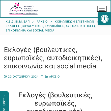
Αν
Κ.Ε.ΔΙ.ΒΙ.Μ. ΕΑΠ
ΑΡΧΕΊΟ
ΚΟΙΝΩΝΙΚΏΝ ΕΠΙΣΤΗΜΏΝ
ΕΚΛΟΓΈΣ (ΒΟΥΛΕΥΤΙΚΈΣ, ΕΥΡΩΠΑΪΚΈΣ, ΑΥΤΟΔΙΟΙΚΗΤΙΚΈΣ),
ΕΠΙΚΟΙΝΩΝΊΑ ΚΑΙ SOCIAL MEDIA
Εκλογές (βουλευτικές,
ευρωπαϊκές, αυτοδιοικητικές),
Αρχική
επικοινωνία και social media
Κ.Ε.ΔΙ.ΒΙ.Μ.
23 ΟΚΤΩΒΡΊΟΥ 2024
//
ΑΡΧΕΊΟ
Θεματικά Πεδία
Σκοπός του Κέντρου
Διοίκηση-Συμβούλιο του Κέντρου
Υλοποίηση Προτάσεων
Ανθρωπιστικών Επιστημών
Εκλογές (βουλευτικές,
ευρωπαϊκές,
Δραστηριότητες
Επιστημών Υγείας
Θερινά Σχολεία
Υποβολή πρότασης