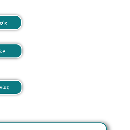
χής
ών
νίας