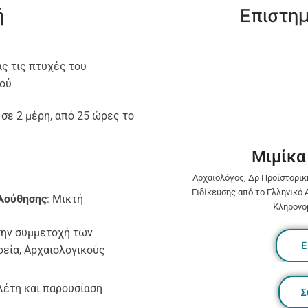
ή
Επιστη
ς τις πτυχές του
μού
 σε 2 μέρη, από 25 ώρες το
Μιμίκα
Αρχαιολόγος, Δρ Προϊστορικ
Ειδίκευσης από το Ελληνικό 
ολούθησης
: Μικτή
Κληρονομ
την συμμετοχή των
Ε
εία, Αρχαιολογικούς
λέτη και παρουσίαση
Σ